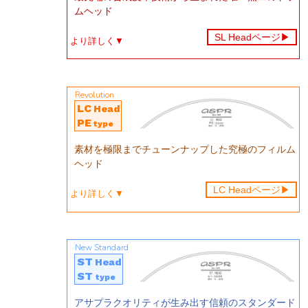
ムヘッド
SL Headページ
▶︎
より詳しく▼
Revolution
LC
Head
PE
type
素材を極限までチューンナップした究極のフィルム
ヘッド
LC Headページ
▶︎
より詳しく▼
New Standard
ST
Head
ST
type
アサプラクオリティが生み出す信頼のスタンダード